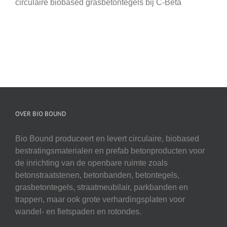
circulaire biobased grasbetontegels bij C-Beta
OVER BIO BOUND
Bio Bound produceert en levert circulaire, biobased
bestratingsmaterialen en prefab betonproducten voor
de inrichting van de openbare ruimte zoals
betonstraatstenen, betonbanden, betontegels,
grasbetontegels, straatmeubilair, parkbanden en
trappen, maar ook grote verhardingsplaten voor
wandel- en fietspaden en rotondes.