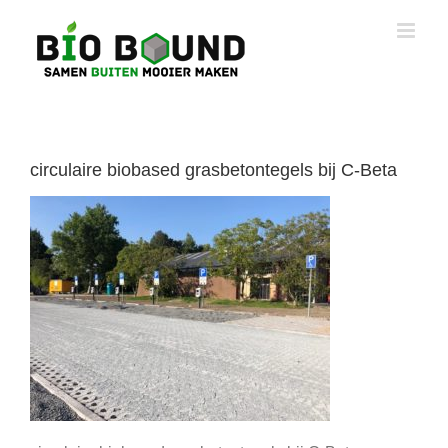
Ga
naar
inhoud
circulaire biobased grasbetontegels bij C-Beta