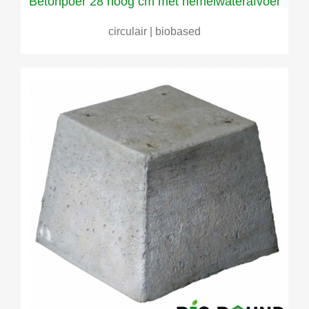
Betonpoer 28 hoog cm met hemelwaterafvoer
circulair | biobased