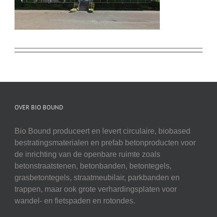
OVER BIO BOUND
Bio Bound produceert en levert circulaire, biobased
bestratingsmaterialen en prefab betonproducten voor
de inrichting van de openbare ruimte zoals
betonstraatstenen, betonbanden, betontegels,
grasbetontegels, straatmeubilair, parkbanden en
trappen, maar ook grote verhardingsplaten voor
wandel- en fietspaden en rotondes.