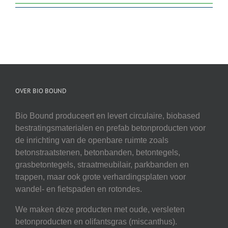
OVER BIO BOUND
Bio Bound produceert en levert circulaire, biobased
bestratingsmaterialen en prefab betonproducten voor
de inrichting van de openbare ruimte zoals
betonstraatstenen, betonbanden, betontegels,
grasbetontegels, straatmeubilair, parkbanden en
trappen, maar ook grote verhardingsplaten voor
wandel- en fietspaden en rotondes.
We maken deze producten met oude, versleten
betonproducten en olifantsgras (miscanthus).