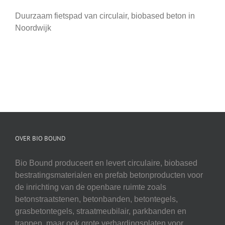
Duurzaam fietspad van circulair, biobased beton in
Noordwijk
OVER BIO BOUND
Bio Bound produceert en levert circulaire, biobased
bestratingsmaterialen en prefab betonproducten voor
de inrichting van de openbare ruimte zoals
betonstraatstenen, betonbanden, betontegels,
grasbetontegels, straatmeubilair, parkbanden en
trappen, maar ook grote verhardingsplaten voor