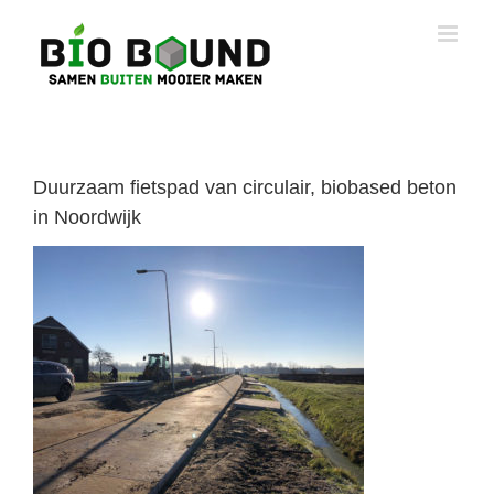
Ga
naar
inhoud
Duurzaam fietspad van circulair, biobased beton
in Noordwijk