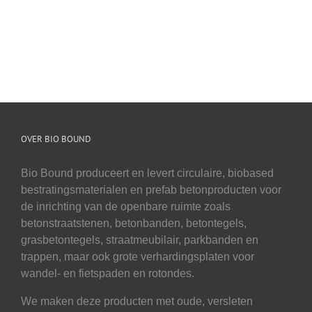
OVER BIO BOUND
Bio Bound produceert en levert circulaire, biobased
bestratingsmaterialen en prefab betonproducten voor
de inrichting van de openbare ruimte zoals
betonstraatstenen, betonbanden, betontegels,
grasbetontegels, straatmeubilair, parkbanden en
trappen, maar ook grote verhardingsplaten voor
wandel- en fietspaden en rotondes.
We maken deze producten met oude, versleten