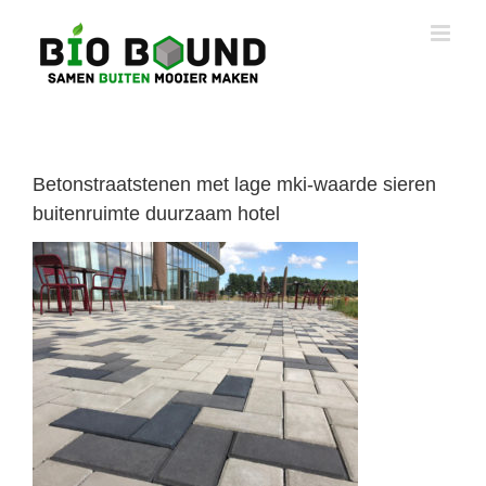
Ga
naar
inhoud
Betonstraatstenen met lage mki-waarde sieren
buitenruimte duurzaam hotel