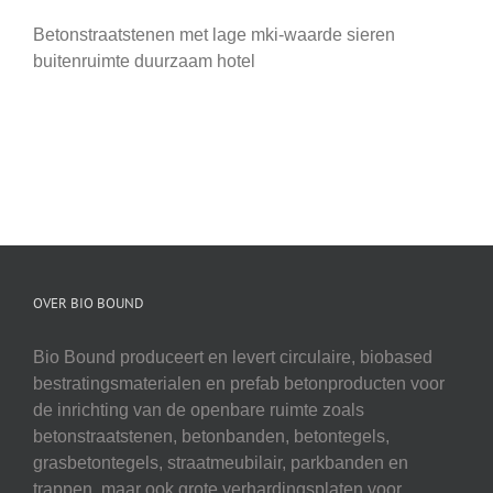
Betonstraatstenen met lage mki-waarde sieren
buitenruimte duurzaam hotel
OVER BIO BOUND
Bio Bound produceert en levert circulaire, biobased
bestratingsmaterialen en prefab betonproducten voor
de inrichting van de openbare ruimte zoals
betonstraatstenen, betonbanden, betontegels,
grasbetontegels, straatmeubilair, parkbanden en
trappen, maar ook grote verhardingsplaten voor