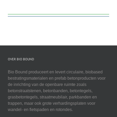
OVER BIO BOUND
Bio Bound produceert en levert circulaire, biobased
bestratingsmaterialen en prefab betonproducten voor
de inrichting van de openbare ruimte zoals
betonstraatstenen, betonbanden, betontegels,
grasbetontegels, straatmeubilair, parkbanden en
trappen, maar ook grote verhardingsplaten voor
wandel- en fietspaden en rotondes.