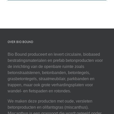
OVER BIO BOUND
Bio Bound produceert en levert circulaire, biobased
bestratingsmaterialen en prefab betonproducten voor
de inrichting van de openbare ruimte zoals
betonstraatstenen, betonbanden, betontegels,
grasbetontegels, straatmeubilair, parkbanden en
trappen, maar ook grote verhardingsplaten voor
wandel- en fietspaden en rotondes.
We maken deze producten met oude, versleten
betonproducten en olifantsgras (miscanthus).
Miscanthus is een grassoort die wordt geteeld onder