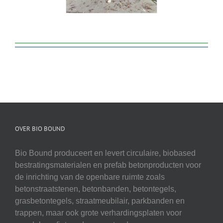
OVER BIO BOUND
Bio Bound produceert en levert circulaire, biobased
bestratingsmaterialen en prefab betonproducten voor
de inrichting van de openbare ruimte zoals
betonstraatstenen, betonbanden, betontegels,
grasbetontegels, straatmeubilair, parkbanden en
trappen, maar ook grote verhardingsplaten voor