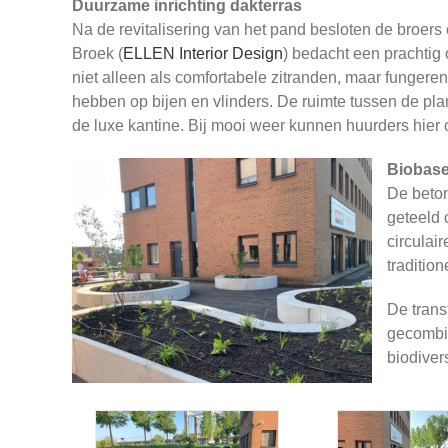
Duurzame inrichting dakterras
Na de revitalisering van het pand besloten de broers
Broek (
ELLEN Interior Design
) bedacht een prachtig 
niet alleen als comfortabele zitranden, maar funger
hebben op bijen en vlinders. De ruimte tussen de plan
de luxe kantine. Bij mooi weer kunnen huurders hier
Biobase
De beton
geteeld 
circulai
traditio
De trans
gecombin
biodivers