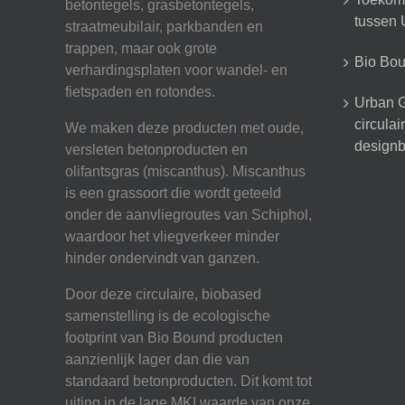
betontegels, grasbetontegels,
tussen U
straatmeubilair, parkbanden en
trappen, maar ook grote
Bio Boun
verhardingsplaten voor wandel- en
fietspaden en rotondes.
Urban G
circula
We maken deze producten met oude,
designb
versleten betonproducten en
olifantsgras (miscanthus). Miscanthus
is een grassoort die wordt geteeld
onder de aanvliegroutes van Schiphol,
waardoor het vliegverkeer minder
hinder ondervindt van ganzen.
Door deze circulaire, biobased
samenstelling is de ecologische
footprint van Bio Bound producten
aanzienlijk lager dan die van
standaard betonproducten. Dit komt tot
uiting in de lage MKI waarde van onze