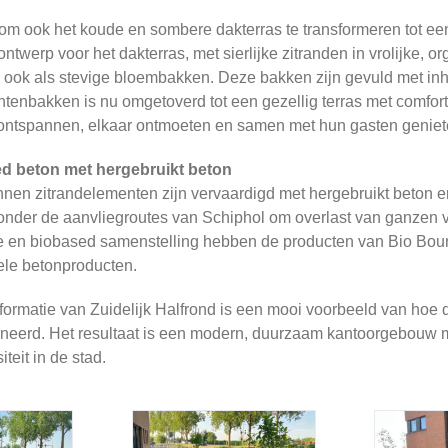
 om ook het koude en sombere dakterras te transformeren tot ee
ontwerp voor het dakterras, met sierlijke zitranden in vrolijk
en ook als stevige bloembakken. Deze bakken zijn gevuld met in
tenbakken is nu omgetoverd tot een gezellig terras met comforta
 ontspannen, elkaar ontmoeten en samen met hun gasten geniete
d beton met hergebruikt beton
nen zitrandelementen zijn vervaardigd met hergebruikt beton en
onder de aanvliegroutes van Schiphol om overlast van ganzen v
re en biobased samenstelling hebben de producten van Bio Boun
nele betonproducten.
formatie van Zuidelijk Halfrond is een mooi voorbeeld van ho
eerd. Het resultaat is een modern, duurzaam kantoorgebouw me
iteit in de stad.