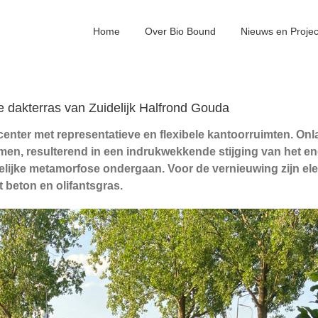
Home
Over Bio Bound
Nieuws en Proje
e dakterras van Zuidelijk Halfrond Gouda
 center met representatieve en flexibele kantoorruimten. O
men, resulterend in een indrukwekkende stijging van het en
elijke metamorfose ondergaan. Voor de vernieuwing zijn el
 beton en olifantsgras.