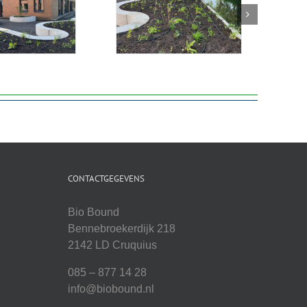
CONTACTGEGEVENS
Bio Bound
Bennebroekerdijk 218
2142 LD Cruquius
085 – 877 14 28
info@biobound.nl