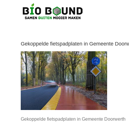
Ga
naar
inhoud
Gekoppelde fietspadplaten in Gemeente Doorw
Gekoppelde fietspadplaten in Gemeente Doorwerth