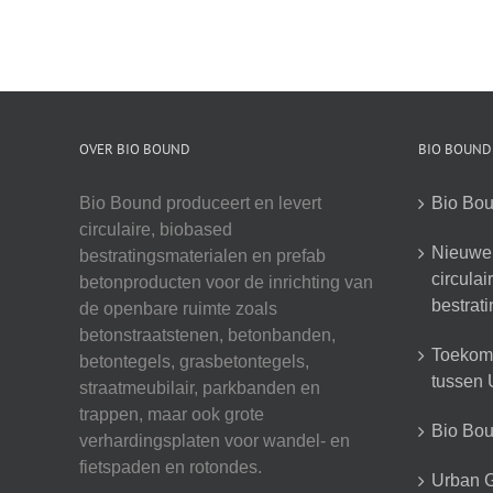
OVER BIO BOUND
BIO BOUND
Bio Bound produceert en levert
Bio Bou
circulaire, biobased
Nieuwe 
bestratingsmaterialen en prefab
circula
betonproducten voor de inrichting van
bestrat
de openbare ruimte zoals
betonstraatstenen, betonbanden,
Toekoms
betontegels, grasbetontegels,
tussen U
straatmeubilair, parkbanden en
trappen, maar ook grote
Bio Boun
verhardingsplaten voor wandel- en
fietspaden en rotondes.
Urban G