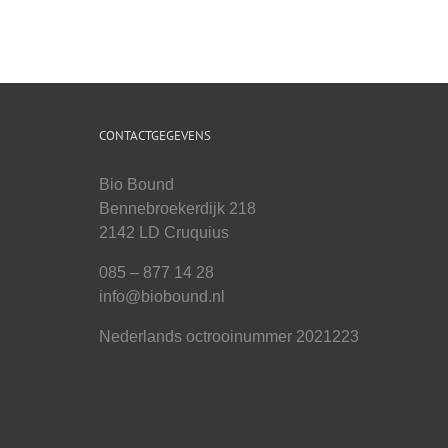
CONTACTGEGEVENS
Bio Bound
Bennebroekerdijk 218
2142 LD Cruquius
085 – 877 14 28
info@biobound.nl
Nederlands octrooinummer 2021223