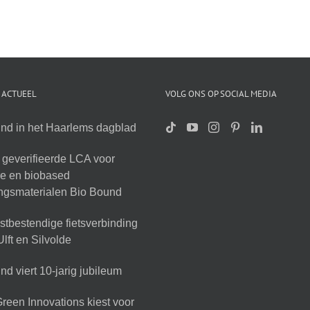
 ACTUEEL
VOLG ONS OP SOCIAL MEDIA
nd in het Haarlems dagblad
geverifieerde LCA voor
ire en biobased
ingsmaterialen Bio Bound
tbestendige fietsverbinding
lft en Silvolde
d viert 10-jarig jubileum
reen Innovations kiest voor