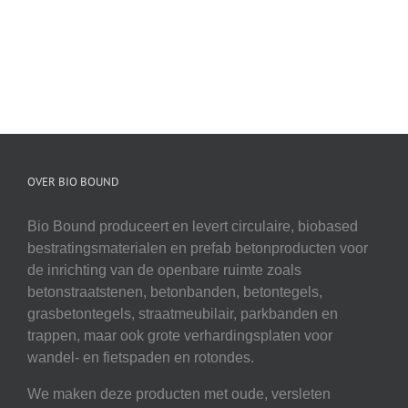
OVER BIO BOUND
Bio Bound produceert en levert circulaire, biobased
bestratingsmaterialen en prefab betonproducten voor
de inrichting van de openbare ruimte zoals
betonstraatstenen, betonbanden, betontegels,
grasbetontegels, straatmeubilair, parkbanden en
trappen, maar ook grote verhardingsplaten voor
wandel- en fietspaden en rotondes.
We maken deze producten met oude, versleten