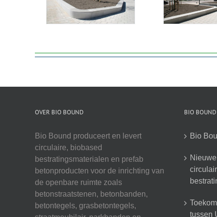
OVER BIO BOUND
BIO BOUND
Bio Bound produceert en levert
Bio Bou
circulaire, biobased
Nieuwe 
bestratingsmaterialen en prefab
circula
betonproducten voor de inrichting van
bestrat
de openbare ruimte zoals
betonstraatstenen, betonbanden,
Toekoms
betontegels, grasbetontegels,
tussen U