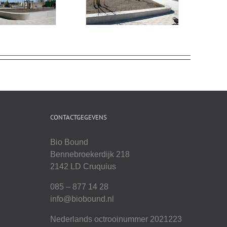
CONTACTGEGEVENS
Bio Bound
Bennebroekerdijk 218
2142 LD Cruquius
085 – 877 14 28
info@biobound.nl
Nederlands octrooinummer 2021223