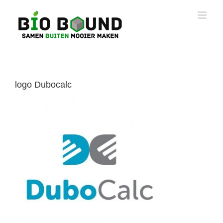
Ga
naar
inhoud
logo Dubocalc