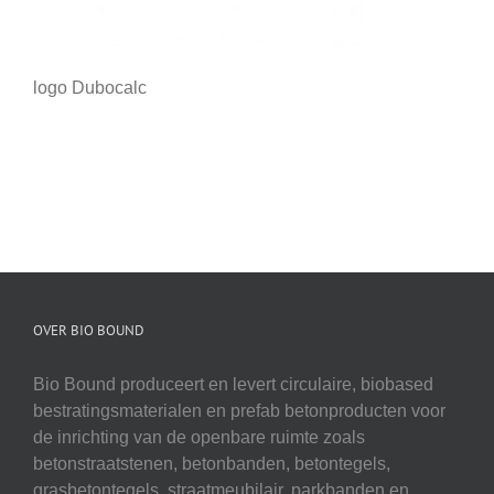
logo Dubocalc
OVER BIO BOUND
Bio Bound produceert en levert circulaire, biobased
bestratingsmaterialen en prefab betonproducten voor
de inrichting van de openbare ruimte zoals
betonstraatstenen, betonbanden, betontegels,
grasbetontegels, straatmeubilair, parkbanden en