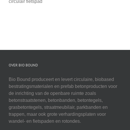
circulair fietspad
OVER BIO BOUND
Bio Bound produceert en levert circulaire, biobased
bestratingsmaterialen en prefab betonproducten voor
de inrichting van de openbare ruimte zoals
betonstraatstenen, betonbanden, betontegels,
grasbetontegels, straatmeubilair, parkbanden en
trappen, maar ook grote verhardingsplaten voor
wandel- en fietspaden en rotondes.