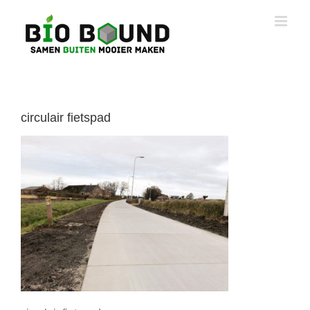
Ga
naar
inhoud
circulair fietspad