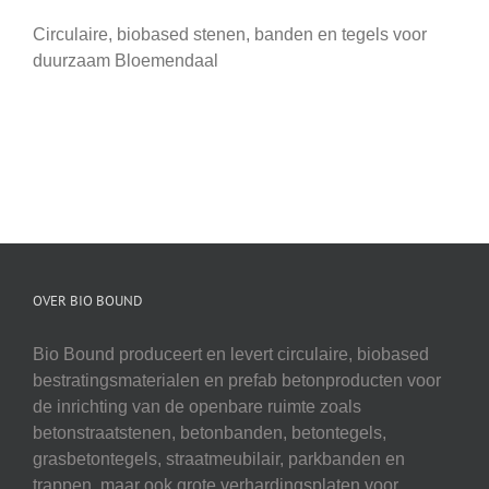
Circulaire, biobased stenen, banden en tegels voor
duurzaam Bloemendaal
OVER BIO BOUND
Bio Bound produceert en levert circulaire, biobased
bestratingsmaterialen en prefab betonproducten voor
de inrichting van de openbare ruimte zoals
betonstraatstenen, betonbanden, betontegels,
grasbetontegels, straatmeubilair, parkbanden en
trappen, maar ook grote verhardingsplaten voor