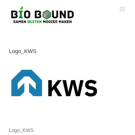
Ga
naar
inhoud
Logo_KWS
Logo_KWS