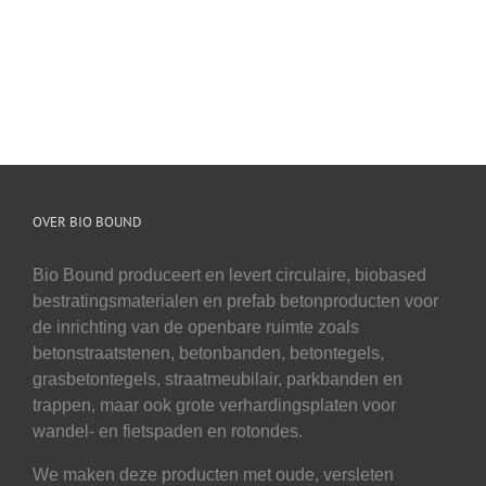
OVER BIO BOUND
Bio Bound produceert en levert circulaire, biobased
bestratingsmaterialen en prefab betonproducten voor
de inrichting van de openbare ruimte zoals
betonstraatstenen, betonbanden, betontegels,
grasbetontegels, straatmeubilair, parkbanden en
trappen, maar ook grote verhardingsplaten voor
wandel- en fietspaden en rotondes.
We maken deze producten met oude, versleten