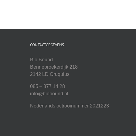
CONTACTGEGEVENS
Bio Bound
Bennebroekerdijk 218
2142 LD Cruquius
085 – 877 14 28
info@biobound.nl
Nederlands octrooinummer 2021223