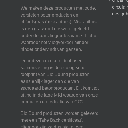
Urban G
circula
We maken deze producten met oude,
designb
versleten betonproducten en
olifantsgras (miscanthus). Miscanthus
is een grassoort die wordt geteeld
onder de aanvliegroutes van Schiphol,
waardoor het vliegverkeer minder
hinder ondervindt van ganzen.
Door deze circulaire, biobased
samenstelling is de ecologische
footprint van Bio Bound producten
aanzienlijk lager dan die van
standaard betonproducten. Dit komt tot
uiting in de lage MKI waarde van onze
producten en reductie van CO2.
Bio Bound producten worden geleverd
met een ‘Take Back certificaat’.
Hierdoor zijn ze dus niet alleen