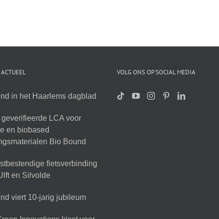
 ACTUEEL
VOLG ONS OP SOCIAL MEDIA
nd in het Haarlems dagblad
geverifieerde LCA voor
ire en biobased
ingsmaterialen Bio Bound
tbestendige fietsverbinding
lft en Silvolde
d viert 10-jarig jubileum