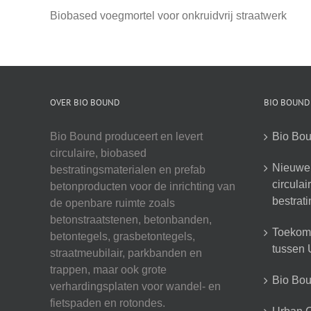
Biobased voegmortel voor onkruidvrij straatwerk
OVER BIO BOUND
BIO BOUND
Bio Bound produceert en levert
Bio Bou
circulaire, biobased
Nieuwe 
bestratingsmaterialen en prefab
circula
betonproducten voor de inrichting van
bestrat
de openbare ruimte zoals
betonstraatstenen, betonbanden,
Toekoms
betontegels, grasbetontegels,
tussen U
straatmeubilair, parkbanden en
trappen, maar ook grote
Bio Boun
verhardingsplaten voor wandel- en
fietspaden en rotondes.