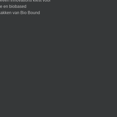
reen Innovations kiest voor
ire en biobased
akken van Bio Bound