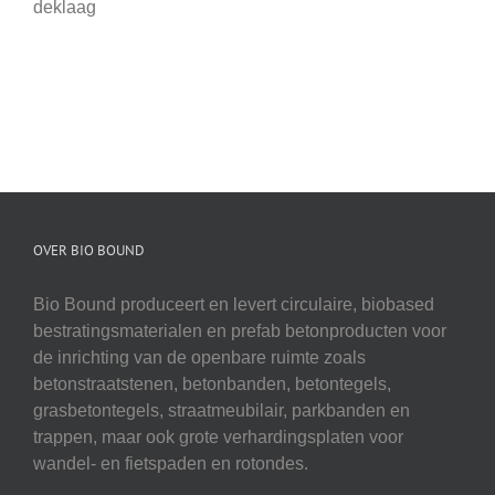
deklaag
OVER BIO BOUND
Bio Bound produceert en levert circulaire, biobased
bestratingsmaterialen en prefab betonproducten voor
de inrichting van de openbare ruimte zoals
betonstraatstenen, betonbanden, betontegels,
grasbetontegels, straatmeubilair, parkbanden en
trappen, maar ook grote verhardingsplaten voor
wandel- en fietspaden en rotondes.