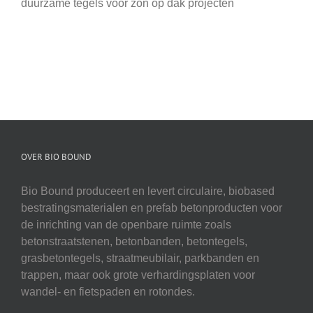
duurzame tegels voor zon op dak projecten
OVER BIO BOUND
Bio Bound produceert en levert circulaire, biobased
bestratingsmaterialen en prefab betonproducten voor
de inrichting van de openbare ruimte zoals
betonstraatstenen, betonbanden, betontegels,
grasbetontegels, straatmeubilair, parkbanden en
trappen, maar ook grote verhardingsplaten voor
wandel- en fietspaden en rotondes.