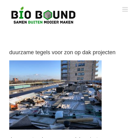
Ga
naar
inhoud
duurzame tegels voor zon op dak projecten