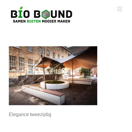
Ga
naar
inhoud
Elegance tweezijdig