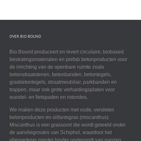
OVER BIO BOUND
Bio Bound produceert en levert circulaire, biobased
bestratingsmaterialen en prefab betonproducten voor
de inrichting van de openbare ruimte zoals
betonstraatstenen, betonbanden, betontegels,
grasbetontegels, straatmeubilair, parkbanden en
trappen, maar ook grote verhardingsplaten voor
wandel- en fietspaden en rotondes.
We maken deze producten met oude, versleten
betonproducten en olifantsgras (miscanthus).
Miscanthus is een grassoort die wordt geteeld onder
de aanvliegroutes van Schiphol, waardoor het
vliegverkeer minder hinder ondervindt van ganzen.