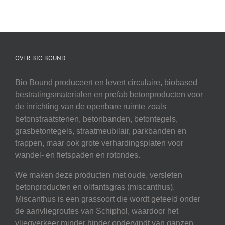
OVER BIO BOUND
Bio Bound produceert en levert circulaire, biobased
bestratingsmaterialen en prefab betonproducten voor
de inrichting van de openbare ruimte zoals
betonstraatstenen, betonbanden, betontegels,
grasbetontegels, straatmeubilair, parkbanden en
trappen, maar ook grote verhardingsplaten voor
wandel- en fietspaden en rotondes.
We maken deze producten met oude, versleten
betonproducten en olifantsgras (miscanthus).
Miscanthus is een grassoort die wordt geteeld onder
de aanvliegroutes van Schiphol, waardoor het
vliegverkeer minder hinder ondervindt van ganzen.