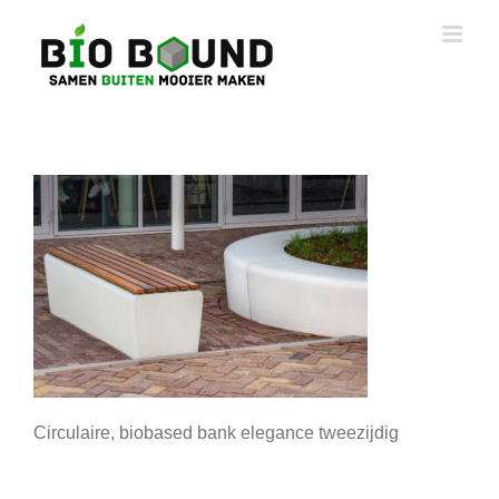
Ga
naar
inhoud
Circulaire, biobased bank elegance tweezijdig