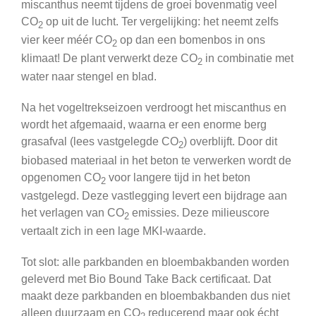
miscanthus neemt tijdens de groei bovenmatig veel
CO
op uit de lucht. Ter vergelijking: het neemt zelfs
2
vier keer méér CO
op dan een bomenbos in ons
2
klimaat! De plant verwerkt deze CO
in combinatie met
2
water naar stengel en blad.
Na het vogeltrekseizoen verdroogt het miscanthus en
wordt het afgemaaid, waarna er een enorme berg
grasafval (lees vastgelegde CO
) overblijft. Door dit
2
biobased materiaal in het beton te verwerken wordt de
opgenomen CO
voor langere tijd in het beton
2
vastgelegd. Deze vastlegging levert een bijdrage aan
het verlagen van CO
emissies. Deze milieuscore
2
vertaalt zich in een lage MKI-waarde.
Tot slot: alle parkbanden en bloembakbanden worden
geleverd met Bio Bound Take Back certificaat. Dat
maakt deze parkbanden en bloembakbanden dus niet
alleen duurzaam en CO
reducerend maar ook écht