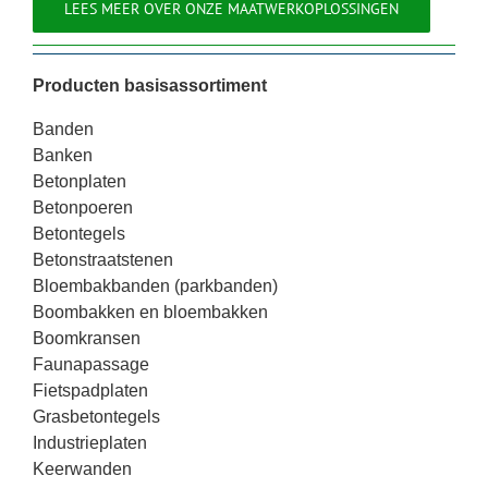
LEES MEER OVER ONZE MAATWERKOPLOSSINGEN
Producten basisassortiment
Banden
Banken
Betonplaten
Betonpoeren
Betontegels
Betonstraatstenen
Bloembakbanden (parkbanden)
Boombakken en bloembakken
Boomkransen
Faunapassage
Fietspadplaten
Grasbetontegels
Industrieplaten
Keerwanden