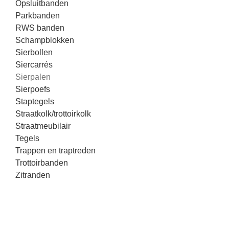
Opsluitbanden
Parkbanden
RWS banden
Schampblokken
Sierbollen
Siercarrés
Sierpalen
Sierpoefs
Staptegels
Straatkolk/trottoirkolk
Straatmeubilair
Tegels
Trappen en traptreden
Trottoirbanden
Zitranden