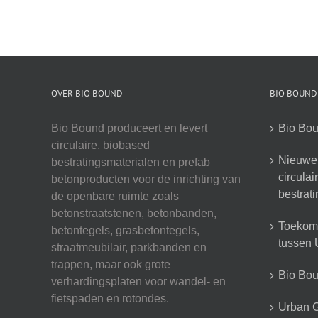
OVER BIO BOUND
BIO BOUND
Bio Bound produceert en levert
Bio Bou
circulaire, biobased
Nieuwe 
bestratingsmaterialen en prefab
circula
betonproducten voor de inrichting van
bestrat
de openbare ruimte zoals
betonstraatstenen, betonbanden,
Toekoms
betontegels, grasbetontegels,
tussen U
straatmeubilair, parkbanden en
trappen, maar ook grote
Bio Boun
verhardingsplaten voor wandel- en
fietspaden en rotondes.
Urban G