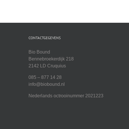
CONTACTGEGEVENS
Bio Bound
Bennebroekerdijk 218
2142 LD Cruquius
085 – 877 14 28
info@biobound.nl
Nederlands octrooinummer 2021223