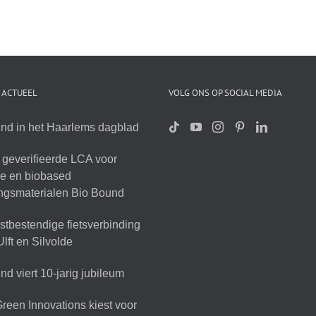
 ACTUEEL
VOLG ONS OP SOCIAL MEDIA
nd in het Haarlems dagblad
geverifieerde LCA voor
ire en biobased
ingsmaterialen Bio Bound
tbestendige fietsverbinding
lft en Silvolde
d viert 10-jarig jubileum
reen Innovations kiest voor