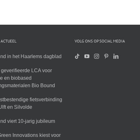
 ACTUEEL
VOLG ONS OP SOCIAL MEDIA
nd in het Haarlems dagblad
geverifieerde LCA voor
ire en biobased
ingsmaterialen Bio Bound
tbestendige fietsverbinding
lft en Silvolde
d viert 10-jarig jubileum
reen Innovations kiest voor