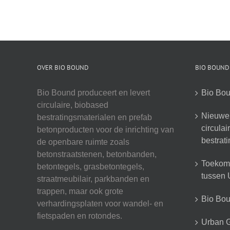
OVER BIO BOUND
BIO BOUND
Bio Bound produceert en levert
Bio Bou
circulaire, biobased
Nieuwe 
bestratingsmaterialen en prefab
circula
betonproducten voor de inrichting van
bestrat
de openbare ruimte zoals
betonstraatstenen, betonbanden,
Toekoms
betontegels, grasbetontegels,
tussen U
straatmeubilair, parkbanden en
trappen, maar ook grote
Bio Boun
verhardingsplaten voor wandel- en
fietspaden en rotondes.
Urban G