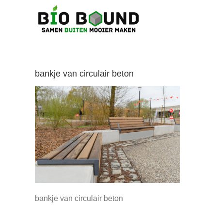
Ga
naar
inhoud
bankje van circulair beton
bankje van circulair beton