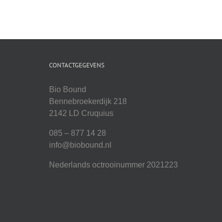
CONTACTGEGEVENS
Bio Bound
Bennebroekerdijk 218
2142 LD Cruquius
085 – 877 14 28
info@biobound.nl
Nederlands octrooinummer 2021223