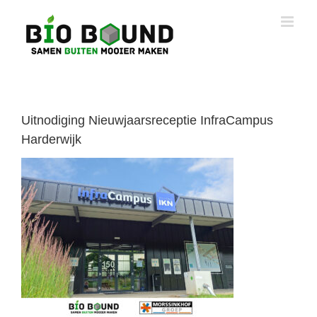
Ga
naar
inhoud
Uitnodiging Nieuwjaarsreceptie InfraCampus
Harderwijk