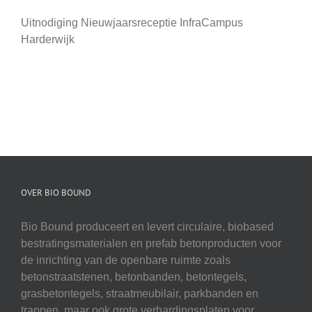
Uitnodiging Nieuwjaarsreceptie InfraCampus
Harderwijk
OVER BIO BOUND
Bio Bound produceert en levert circulaire, biobased
bestratingsmaterialen en prefab betonproducten voor
de inrichting van de openbare ruimte zoals
betonstraatstenen, betonbanden, betontegels,
grasbetontegels, straatmeubilair, parkbanden en
trappen, maar ook grote verhardingsplaten voor