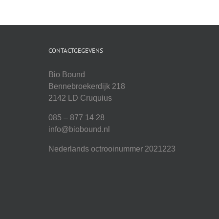
CONTACTGEGEVENS
Bio Bound
Bennebroekerdijk 218
2142 LD Cruquius
085 – 877 14 28
info@biobound.nl
Nederlands octrooinummer 2021223