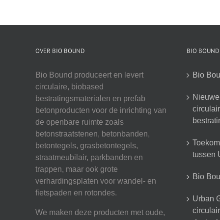
OVER BIO BOUND
BIO BOUND
Bio Bound produceert en levert
Bio Bou
circulaire, biobased
Nieuwe 
bestratingsmaterialen en prefab
circula
betonproducten voor de inrichting van
bestrat
de openbare ruimte zoals
betonstraatstenen, betonbanden,
Toekoms
betontegels, grasbetontegels,
tussen U
straatmeubilair, parkbanden en
trappen, maar ook grote
Bio Boun
verhardingsplaten voor wandel- en
fietspaden en rotondes.
Urban G
circula
We maken deze producten met oude,