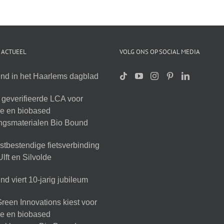
 ACTUEEL
VOLG ONS OP SOCIAL MEDIA
nd in het Haarlems dagblad
geverifieerde LCA voor
ire en biobased
ingsmaterialen Bio Bound
tbestendige fietsverbinding
lft en Silvolde
d viert 10-jarig jubileum
reen Innovations kiest voor
ire en biobased