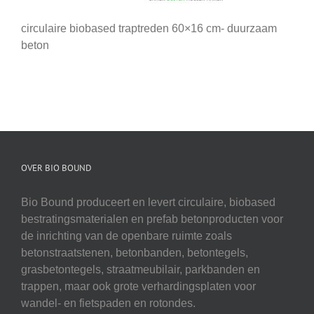
circulaire biobased traptreden 60×16 cm- duurzaam
beton
OVER BIO BOUND
Bio Bound produceert en levert circulaire, biobased
bestratingsmaterialen en prefab betonproducten voor
de inrichting van de openbare ruimte zoals
betonstraatstenen, betonbanden, betontegels,
grasbetontegels, straatmeubilair, parkbanden en
trappen, maar ook grote verhardingsplaten voor
wandel- en fietspaden en rotondes.