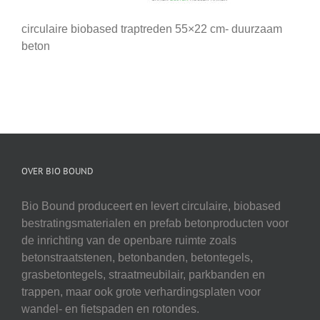
circulaire biobased traptreden 55×22 cm- duurzaam
beton
OVER BIO BOUND
Bio Bound produceert en levert circulaire, biobased
bestratingsmaterialen en prefab betonproducten voor
de inrichting van de openbare ruimte zoals
betonstraatstenen, betonbanden, betontegels,
grasbetontegels, straatmeubilair, parkbanden en
trappen, maar ook grote verhardingsplaten voor
wandel- en fietspaden en rotondes.