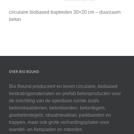
circulaire biobased traptreden 30×20 cm – duurzaam
beton
OVER BIO BOUND
Bio Bound produceert en levert circulaire, biobased
bestratingsmaterialen en prefab betonproducten voor
de inrichting van de openbare ruimte zoals
betonstraatstenen, betonbanden, betontegels,
grasbetontegels, straatmeubilair, parkbanden en
trappen, maar ook grote verhardingsplaten voor
wandel- en fietspaden en rotondes.