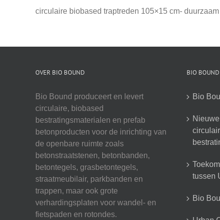
circulaire biobased traptreden 105×15 cm- duurzaam
OVER BIO BOUND
BIO BOUND
Bio Bound produceert en levert
Bio Bou
circulaire, biobased
Nieuwe 
bestratingsmaterialen en prefab
circula
betonproducten voor de inrichting van
bestrat
de openbare ruimte zoals
betonstraatstenen, betonbanden,
Toekoms
betontegels, grasbetontegels,
tussen U
straatmeubilair, parkbanden en
trappen, maar ook grote
Bio Boun
verhardingsplaten voor wandel- en
fietspaden en rotondes.