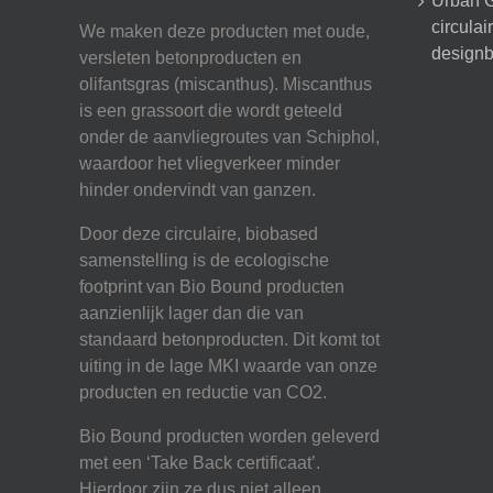
Urban G
circula
We maken deze producten met oude,
designb
versleten betonproducten en
olifantsgras (miscanthus). Miscanthus
is een grassoort die wordt geteeld
onder de aanvliegroutes van Schiphol,
waardoor het vliegverkeer minder
hinder ondervindt van ganzen.
Door deze circulaire, biobased
samenstelling is de ecologische
footprint van Bio Bound producten
aanzienlijk lager dan die van
standaard betonproducten. Dit komt tot
uiting in de lage MKI waarde van onze
producten en reductie van CO2.
Bio Bound producten worden geleverd
met een ‘Take Back certificaat’.
Hierdoor zijn ze dus niet alleen