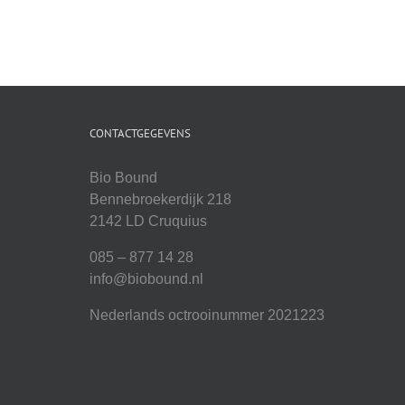
CONTACTGEGEVENS
Bio Bound
Bennebroekerdijk 218
2142 LD Cruquius
085 – 877 14 28
info@biobound.nl
Nederlands octrooinummer 2021223