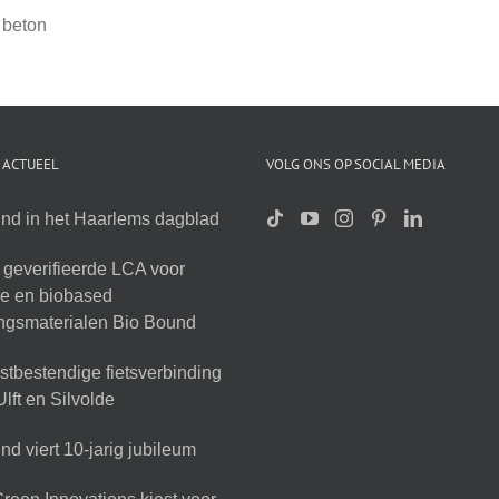
 beton
 ACTUEEL
VOLG ONS OP SOCIAL MEDIA
nd in het Haarlems dagblad
geverifieerde LCA voor
ire en biobased
ingsmaterialen Bio Bound
tbestendige fietsverbinding
lft en Silvolde
d viert 10-jarig jubileum