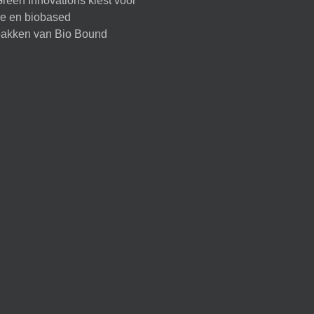
reen Innovations kiest voor
ire en biobased
akken van Bio Bound