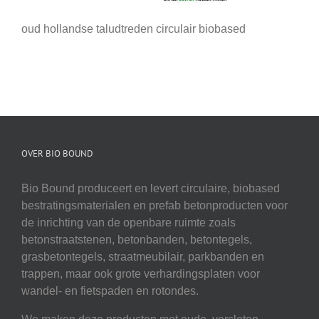
oud hollandse taludtreden circulair biobased
OVER BIO BOUND
Bio Bound produceert en levert circulaire, biobased
bestratingsmaterialen en prefab betonproducten voor
de inrichting van de openbare ruimte zoals
betonstraatstenen, betonbanden, betontegels,
grasbetontegels, straatmeubilair, parkbanden en
trappen, maar ook grote verhardingsplaten voor
wandel- en fietspaden en rotondes.