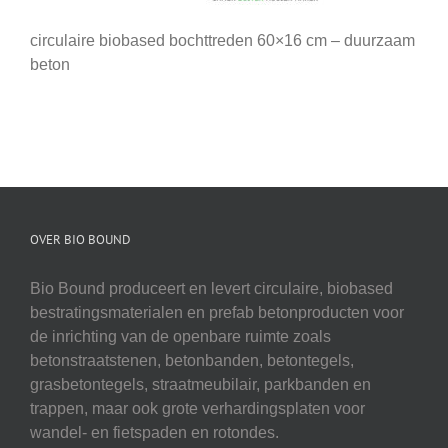
circulaire biobased bochttreden 60×16 cm – duurzaam
beton
OVER BIO BOUND
Bio Bound produceert en levert circulaire, biobased
bestratingsmaterialen en prefab betonproducten voor
de inrichting van de openbare ruimte zoals
betonstraatstenen, betonbanden, betontegels,
grasbetontegels, straatmeubilair, parkbanden en
trappen, maar ook grote verhardingsplaten voor
wandel- en fietspaden en rotondes.