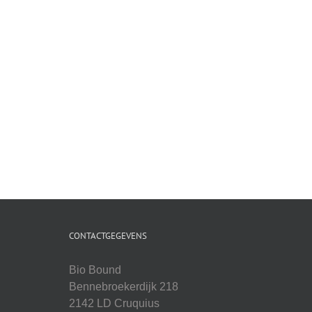
CONTACTGEGEVENS
Bio Bound
Bennebroekerdijk 218
2142 LD Cruquius