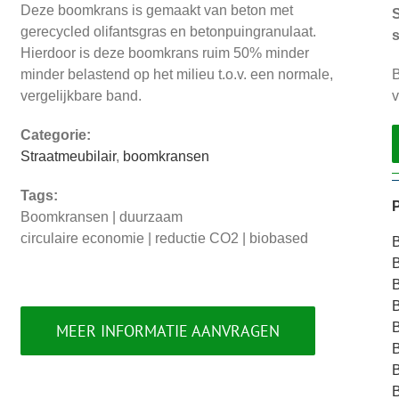
Deze boomkrans is gemaakt van beton met
S
gerecycled olifantsgras en betonpuingranulaat.
s
Hierdoor is deze boomkrans ruim 50% minder
B
minder belastend op het milieu t.o.v. een normale,
v
vergelijkbare band.
Categorie:
Straatmeubilair
,
boomkransen
Tags:
Boomkransen | duurzaam
circulaire economie | reductie CO2 | biobased
B
B
MEER INFORMATIE AANVRAGEN
B