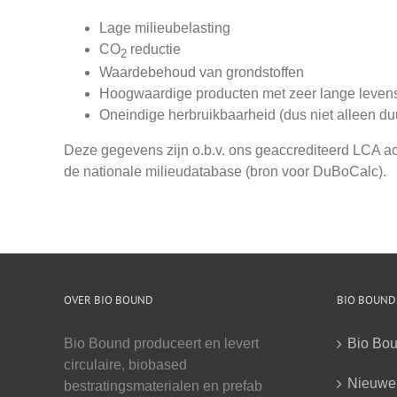
Lage milieubelasting
CO
reductie
2
Waardebehoud van grondstoffen
Hoogwaardige producten met zeer lange leven
Oneindige herbruikbaarheid (dus niet alleen du
Deze gegevens zijn o.b.v. ons geaccrediteerd LCA a
de nationale milieudatabase (bron voor DuBoCalc).
OVER BIO BOUND
BIO BOUND
Bio Bound produceert en levert
Bio Bou
circulaire, biobased
Nieuwe 
bestratingsmaterialen en prefab