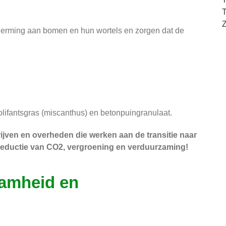
T
Z
erming aan bomen en hun wortels en zorgen dat de
lifantsgras (miscanthus) en betonpuingranulaat.
jven en overheden die werken aan de transitie naar
 reductie van CO2, vergroening en verduurzaming!
aamheid en