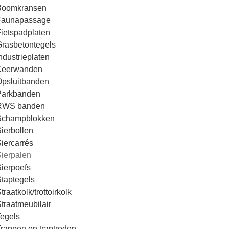
Boomkransen
Faunapassage
ietspadplaten
rasbetontegels
ndustrieplaten
Keerwanden
psluitbanden
Parkbanden
RWS banden
Schampblokken
ierbollen
iercarrés
ierpalen
ierpoefs
taptegels
traatkolk/trottoirkolk
traatmeubilair
egels
rappen en traptreden