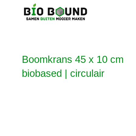
Ga
naar
inhoud
Boomkrans 45 x 10 cm
biobased | circulair