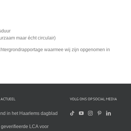
sduur
urzaam maar écht circulair)
chtergrondrapportage waarmee wij zijn opgenomen in
 ACTUEEL
VOLG ONS OP SOCIAL MEDIA
nd in het Haarlems dagblad
geverifieerde LCA voor