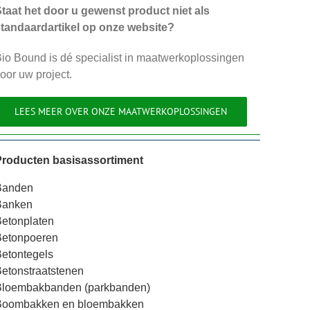
taat het door u gewenst product niet als
tandaardartikel op onze website?
io Bound is dé specialist in maatwerkoplossingen
oor uw project.
LEES MEER OVER ONZE MAATWERKOPLOSSINGEN
Producten basisassortiment
Banden
Banken
etonplaten
Betonpoeren
etontegels
etonstraatstenen
Bloembakbanden (parkbanden)
Boombakken en bloembakken