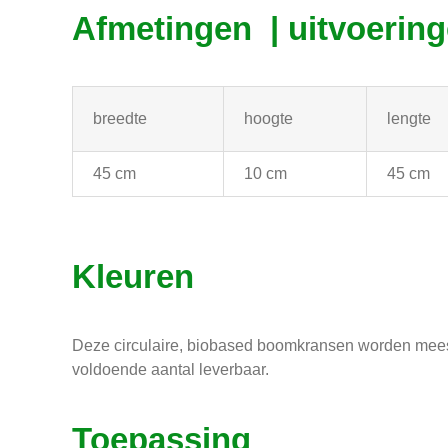
Afmetingen | uitvoerin
breedte
hoogte
lengte
45 cm
10 cm
45 cm
Kleuren
Deze circulaire, biobased boomkransen worden meestal 
voldoende aantal leverbaar.
Toepassing