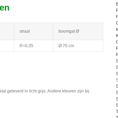
gen
F
G
I
straal
boomgat Ø
O
R=0,35
Ø 70 cm
S
S
S
S
geleverd in licht grijs. Andere kleuren zijn bij
S
S
S
T
T