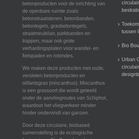
circula
betonproducten voor de inrichting van
bestrat
de openbare ruimte zoals
betonstraatstenen, betonbanden,
Toekoms
betontegels, grasbetontegels,
tussen U
straatmeubilair, parkbanden en
trappen, maar ook grote
Bio Boun
verhardingsplaten voor wandel- en
fietspaden en rotondes.
Urban G
circula
We maken deze producten met oude,
designb
versleten betonproducten en
olifantsgras (miscanthus). Miscanthus
is een grassoort die wordt geteeld
onder de aanvliegroutes van Schiphol,
waardoor het vliegverkeer minder
hinder ondervindt van ganzen.
Door deze circulaire, biobased
samenstelling is de ecologische