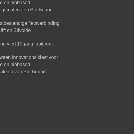
ire en biobased
ingsmaterialen Bio Bound
tbestendige fietsverbinding
lft en Silvolde
d viert 10-jarig jubileum
reen Innovations kiest voor
ire en biobased
akken van Bio Bound