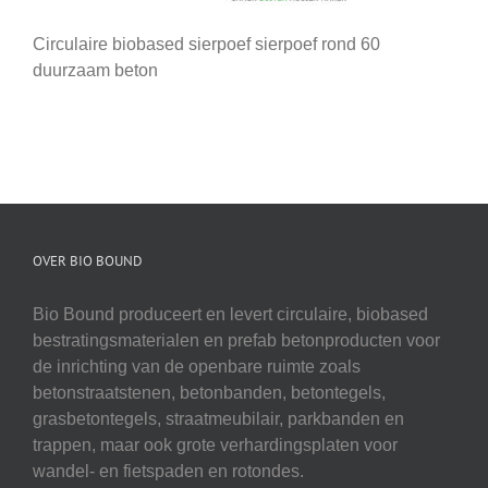
Circulaire biobased sierpoef sierpoef rond 60
duurzaam beton
OVER BIO BOUND
Bio Bound produceert en levert circulaire, biobased
bestratingsmaterialen en prefab betonproducten voor
de inrichting van de openbare ruimte zoals
betonstraatstenen, betonbanden, betontegels,
grasbetontegels, straatmeubilair, parkbanden en
trappen, maar ook grote verhardingsplaten voor
wandel- en fietspaden en rotondes.