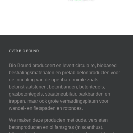
OVER BIO BOUND
Bio Bound produceert en levert circulaire, biobased
bestratingsmaterialen en prefab betonproducten voor
de inrichting van de openbare ruimte zoals
betonstraatstenen, betonbanden, betontegels,
grasbetontegels, straatmeubilair, parkbanden en
trappen, maar ook grote verhardingsplaten voor
wandel- en fietspaden en rotondes.
We maken deze producten met oude, versleten
betonproducten en olifantsgras (miscanthus).