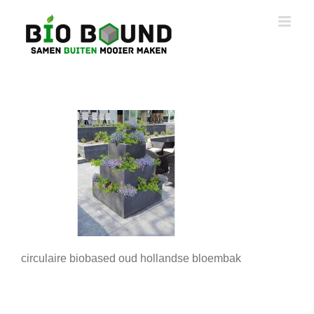
Ga
naar
inhoud
circulaire biobased oud hollandse bloembak