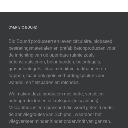
OVER BIO BOUND
Bio Bound produceert en levert circulaire, biobased
bestratingsmaterialen en prefab betonproducten voor
de inrichting van de openbare ruimte zoals
betonstraatstenen, betonbanden, betontegels,
grasbetontegels, straatmeubilair, parkbanden en
trappen, maar ook grote verhardingsplaten voor
wandel- en fietspaden en rotondes.
We maken deze producten met oude, versleten
betonproducten en olifantsgras (miscanthus).
Miscanthus is een grassoort die wordt geteeld onder
de aanvliegroutes van Schiphol, waardoor het
vliegverkeer minder hinder ondervindt van ganzen.