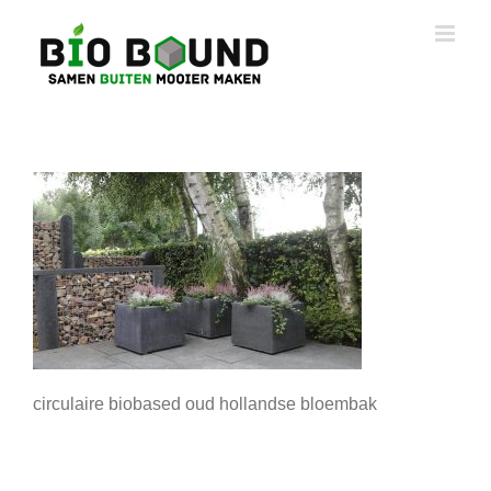
Ga
naar
inhoud
circulaire biobased oud hollandse bloembak