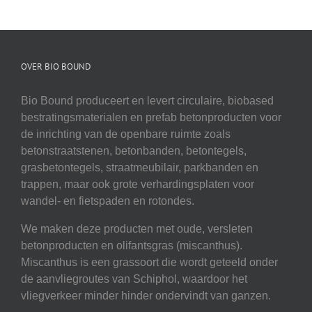
OVER BIO BOUND
Bio Bound produceert en levert circulaire, biobased
bestratingsmaterialen en prefab betonproducten voor
de inrichting van de openbare ruimte zoals
betonstraatstenen, betonbanden, betontegels,
grasbetontegels, straatmeubilair, parkbanden en
trappen, maar ook grote verhardingsplaten voor
wandel- en fietspaden en rotondes.
We maken deze producten met oude, versleten
betonproducten en olifantsgras (miscanthus).
Miscanthus is een grassoort die wordt geteeld onder
de aanvliegroutes van Schiphol, waardoor het
vliegverkeer minder hinder ondervindt van ganzen.