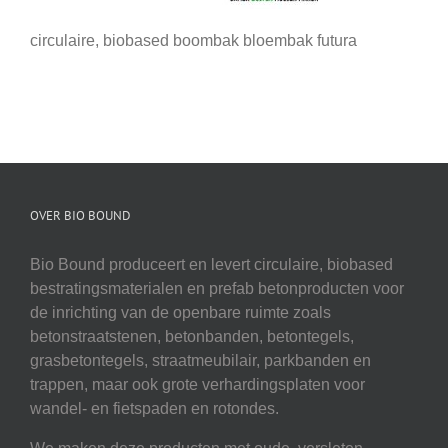
circulaire, biobased boombak bloembak futura
OVER BIO BOUND
Bio Bound produceert en levert circulaire, biobased
bestratingsmaterialen en prefab betonproducten voor
de inrichting van de openbare ruimte zoals
betonstraatstenen, betonbanden, betontegels,
grasbetontegels, straatmeubilair, parkbanden en
trappen, maar ook grote verhardingsplaten voor
wandel- en fietspaden en rotondes.