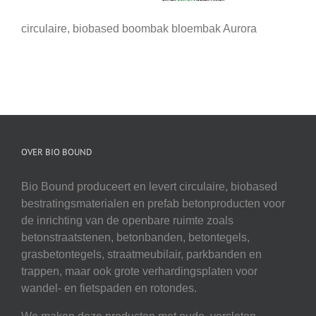
circulaire, biobased boombak bloembak Aurora
OVER BIO BOUND
Bio Bound produceert en levert circulaire, biobased
bestratingsmaterialen en prefab betonproducten voor
de inrichting van de openbare ruimte zoals
betonstraatstenen, betonbanden, betontegels,
grasbetontegels, straatmeubilair, parkbanden en
trappen, maar ook grote verhardingsplaten voor
wandel- en fietspaden en rotondes.