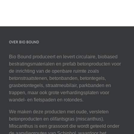
OVER BIO BOUND
Bio Bound produceert en levert circulaire, biobased
bestratingsmaterialen en prefab betonproducten voor
de inrichting van de openbare ruimte zoals
betonstraatstenen, betonbanden, betontegels,
grasbetontegels, straatmeubilair, parkbanden en
trappen, maar ook grote verhardingsplaten voor
wandel- en fietspaden en rotondes.
We maken deze producten met oude, versleten
betonproducten en olifantsgras (miscanthus).
Miscanthus is een grassoort die wordt geteeld onder
de aanvliegroutes van Schiphol, waardoor het