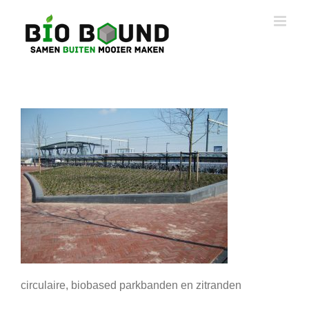
Ga
naar
inhoud
circulaire, biobased parkbanden en zitranden