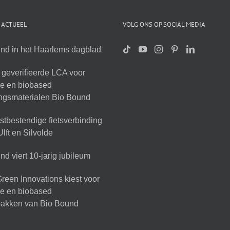
 ACTUEEL
VOLG ONS OP SOCIAL MEDIA
nd in het Haarlems dagblad
geverifieerde LCA voor
ire en biobased
ingsmaterialen Bio Bound
tbestendige fietsverbinding
lft en Silvolde
d viert 10-jarig jubileum
reen Innovations kiest voor
ire en biobased
akken van Bio Bound