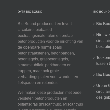
OVER BIO BOUND
BIO BOUND
Bio Bound produceert en levert
Bio Bou
circulaire, biobased
Nieuwe 
bestratingsmaterialen en prefab
circula
betonproducten voor de inrichting van
bestrat
de openbare ruimte zoals
betonstraatstenen, betonbanden,
Toekoms
betontegels, grasbetontegels,
tussen U
straatmeubilair, parkbanden en
trappen, maar ook grote
Bio Boun
verhardingsplaten voor wandel- en
fietspaden en rotondes.
Urban G
circula
We maken deze producten met oude,
designb
versleten betonproducten en
olifantsgras (miscanthus). Miscanthus