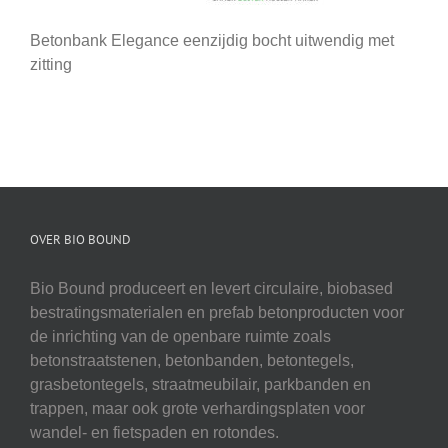
Betonbank Elegance eenzijdig bocht uitwendig met
zitting
OVER BIO BOUND
Bio Bound produceert en levert circulaire, biobased
bestratingsmaterialen en prefab betonproducten voor
de inrichting van de openbare ruimte zoals
betonstraatstenen, betonbanden, betontegels,
grasbetontegels, straatmeubilair, parkbanden en
trappen, maar ook grote verhardingsplaten voor
wandel- en fietspaden en rotondes.