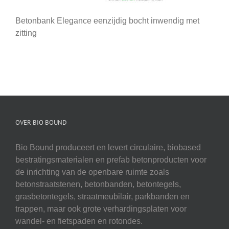
Betonbank Elegance eenzijdig bocht inwendig met
zitting
OVER BIO BOUND
Bio Bound produceert en levert circulaire, biobased
bestratingsmaterialen en prefab betonproducten voor
de inrichting van de openbare ruimte zoals
betonstraatstenen, betonbanden, betontegels,
grasbetontegels, straatmeubilair, parkbanden en
trappen, maar ook grote verhardingsplaten voor
wandel- en fietspaden en rotondes.