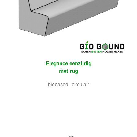
Elegance
eenzijdig
met rug
biobased | circulair