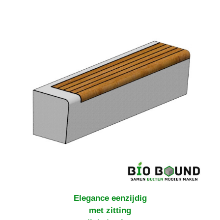
Elegance eenzijdig
met zitting