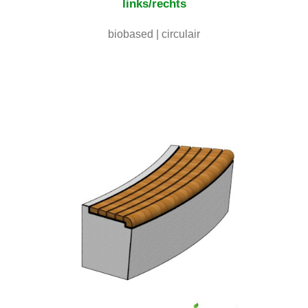
links/rechts
biobased | circulair