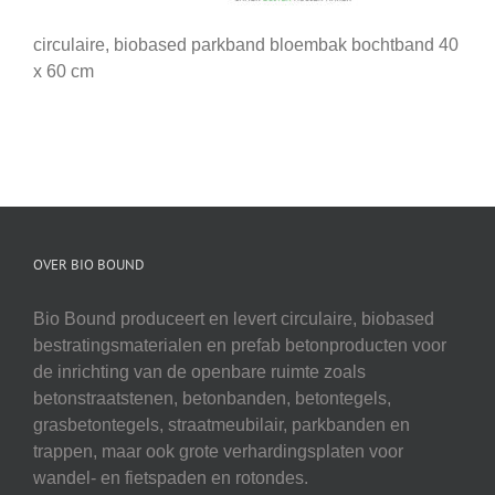
circulaire, biobased parkband bloembak bochtband 40
x 60 cm
OVER BIO BOUND
Bio Bound produceert en levert circulaire, biobased
bestratingsmaterialen en prefab betonproducten voor
de inrichting van de openbare ruimte zoals
betonstraatstenen, betonbanden, betontegels,
grasbetontegels, straatmeubilair, parkbanden en
trappen, maar ook grote verhardingsplaten voor
wandel- en fietspaden en rotondes.