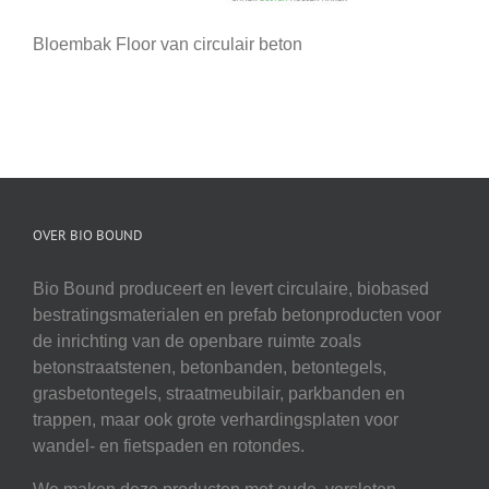
Bloembak Floor van circulair beton
OVER BIO BOUND
Bio Bound produceert en levert circulaire, biobased
bestratingsmaterialen en prefab betonproducten voor
de inrichting van de openbare ruimte zoals
betonstraatstenen, betonbanden, betontegels,
grasbetontegels, straatmeubilair, parkbanden en
trappen, maar ook grote verhardingsplaten voor
wandel- en fietspaden en rotondes.