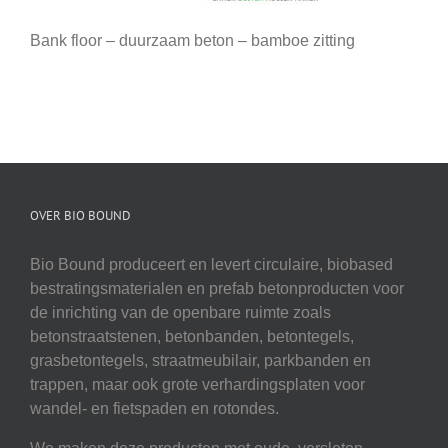
Bank floor – duurzaam beton – bamboe zitting
OVER BIO BOUND
Bio Bound produceert en levert circulaire, biobased
bestratingsmaterialen en prefab betonproducten voor
de inrichting van de openbare ruimte zoals
betonstraatstenen, betonbanden, betontegels,
grasbetontegels, straatmeubilair, parkbanden en
trappen, maar ook grote verhardingsplaten voor
wandel- en fietspaden en rotondes.