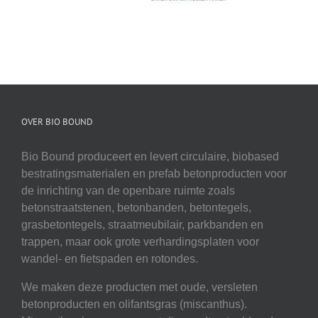
OVER BIO BOUND
Bio Bound produceert en levert circulaire, biobased
bestratingsmaterialen en prefab betonproducten voor
de inrichting van de openbare ruimte zoals
betonstraatstenen, betonbanden, betontegels,
grasbetontegels, straatmeubilair, parkbanden en
trappen, maar ook grote verhardingsplaten voor
wandel- en fietspaden en rotondes.
We maken deze producten met oude, versleten
betonproducten en olifantsgras (miscanthus).